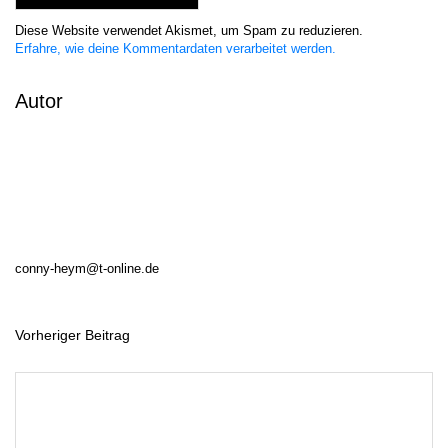
Diese Website verwendet Akismet, um Spam zu reduzieren.
Erfahre, wie deine Kommentardaten verarbeitet werden.
Autor
conny-heym@t-online.de
Vorheriger Beitrag
B
e
i
t
r
a
g
s