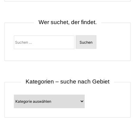
n
a
v
i
Wer suchet, der findet.
g
a
t
Suchen
i
nach:
o
n
Kategorien – suche nach Gebiet
Kategorien
–
suche
nach
Gebiet