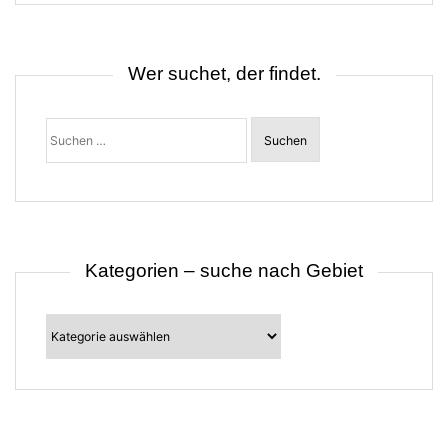
n
a
v
i
Wer suchet, der findet.
g
a
t
Suchen
i
nach:
o
n
Kategorien – suche nach Gebiet
Kategorien
–
suche
nach
Gebiet