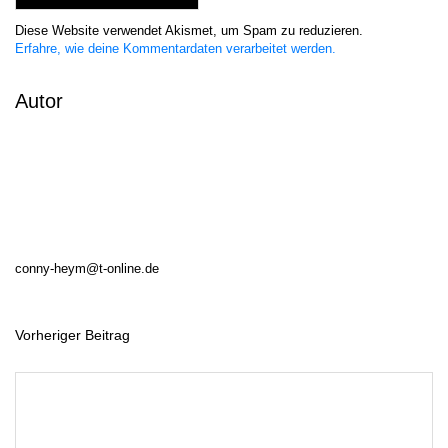
Diese Website verwendet Akismet, um Spam zu reduzieren.
Erfahre, wie deine Kommentardaten verarbeitet werden.
Autor
conny-heym@t-online.de
Vorheriger Beitrag
B
e
i
t
r
a
g
s