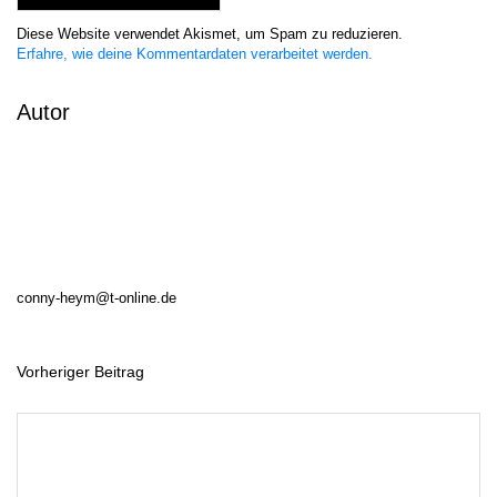
Diese Website verwendet Akismet, um Spam zu reduzieren.
Erfahre, wie deine Kommentardaten verarbeitet werden.
Autor
conny-heym@t-online.de
Vorheriger Beitrag
B
e
i
t
r
a
g
s