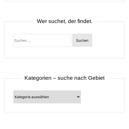
n
a
v
i
Wer suchet, der findet.
g
a
t
Suchen
i
nach:
o
n
Kategorien – suche nach Gebiet
Kategorien
–
suche
nach
Gebiet