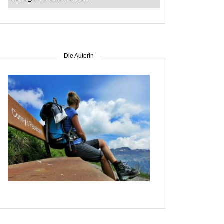
–
suche
nach
Gebiet
Die Autorin