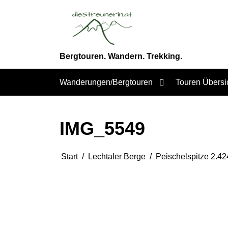
Zum
Inhalt
springen
Bergtouren. Wandern. Trekking.
Wanderungen/Bergtouren
Touren Übersi
IMG_5549
Start
Lechtaler Berge
Peischelspitze 2.4