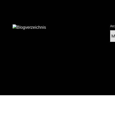
Arc
Ar
tolz präsentiert von WordPress
|
postmagthemes.com
|
Theme-Details
|
Cont