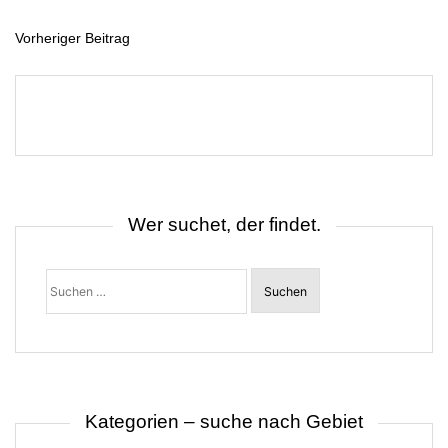
Vorheriger Beitrag
B
e
i
t
r
a
g
s
n
a
v
i
Wer suchet, der findet.
g
a
t
Suchen
i
nach:
o
n
Kategorien – suche nach Gebiet