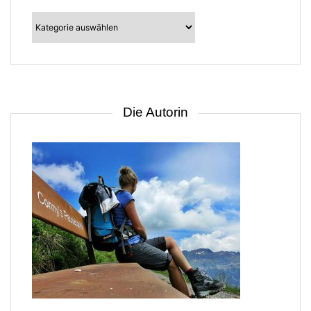
Kategorien
–
suche
nach
Gebiet
Die Autorin