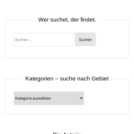
n
a
v
i
Wer suchet, der findet.
g
a
t
Suchen
i
nach:
o
n
Kategorien – suche nach Gebiet
Kategorien
–
suche
nach
Gebiet