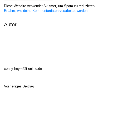
Diese Website verwendet Akismet, um Spam zu reduzieren.
Erfahre, wie deine Kommentardaten verarbeitet werden.
Autor
conny-heym@t-online.de
Vorheriger Beitrag
B
e
i
t
r
a
g
s