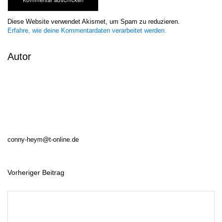
Diese Website verwendet Akismet, um Spam zu reduzieren.
Erfahre, wie deine Kommentardaten verarbeitet werden.
Autor
conny-heym@t-online.de
Vorheriger Beitrag
B
e
i
t
r
a
g