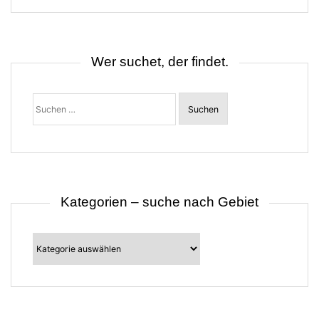
s
n
a
v
i
Wer suchet, der findet.
g
a
t
Suchen
i
nach:
o
n
Kategorien – suche nach Gebiet
Kategorien
–
suche
nach
Gebiet