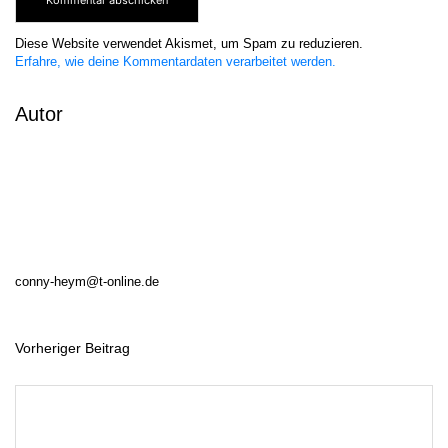
Diese Website verwendet Akismet, um Spam zu reduzieren.
Erfahre, wie deine Kommentardaten verarbeitet werden.
Autor
conny-heym@t-online.de
Vorheriger Beitrag
B
e
i
t
r
a
g