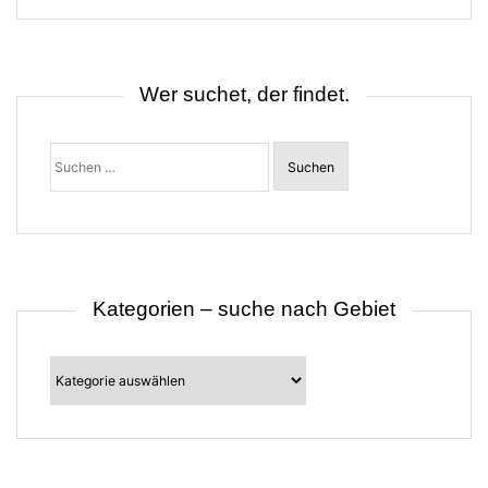
s
n
a
v
i
Wer suchet, der findet.
g
a
t
Suchen
i
nach:
o
n
Kategorien – suche nach Gebiet
Kategorien
–
suche
nach
Gebiet