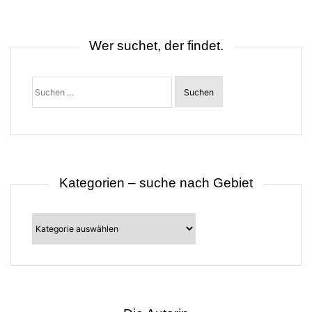
n
a
v
i
Wer suchet, der findet.
g
a
t
Suchen
i
nach:
o
n
Kategorien – suche nach Gebiet
Kategorien
–
suche
nach
Gebiet