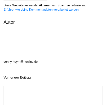
Diese Website verwendet Akismet, um Spam zu reduzieren.
Erfahre, wie deine Kommentardaten verarbeitet werden.
Autor
conny-heym@t-online.de
Vorheriger Beitrag
B
e
i
t
r
a
g
s