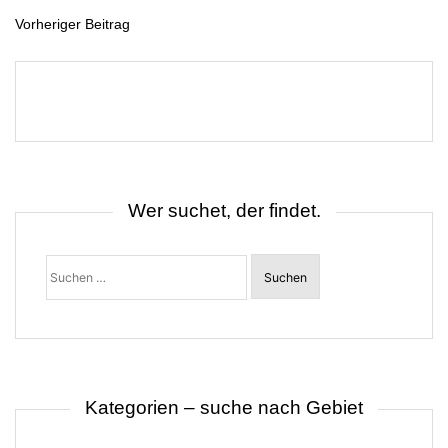
Vorheriger Beitrag
B
e
i
t
r
a
g
s
n
a
v
i
Wer suchet, der findet.
g
a
t
Suchen
i
nach:
o
n
Kategorien – suche nach Gebiet