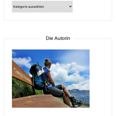
Kategorien
–
suche
nach
Gebiet
Die Autorin