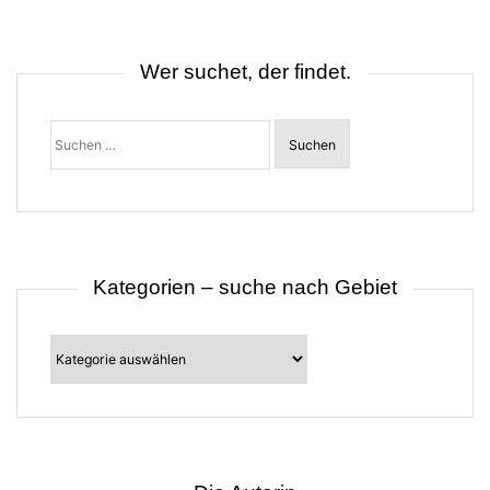
n
a
v
i
Wer suchet, der findet.
g
a
t
Suchen
i
nach:
o
n
Kategorien – suche nach Gebiet
Kategorien
–
suche
nach
Gebiet