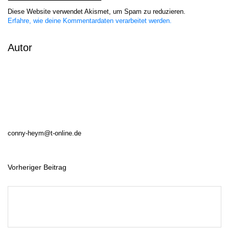
Diese Website verwendet Akismet, um Spam zu reduzieren.
Erfahre, wie deine Kommentardaten verarbeitet werden.
Autor
conny-heym@t-online.de
Vorheriger Beitrag
B
e
i
t
r
a
g
s