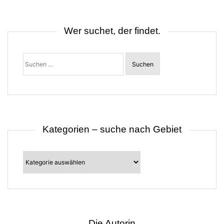
n
a
v
i
Wer suchet, der findet.
g
a
t
Suchen
i
nach:
o
n
Kategorien – suche nach Gebiet
Kategorien
–
suche
nach
Gebiet
Die Autorin