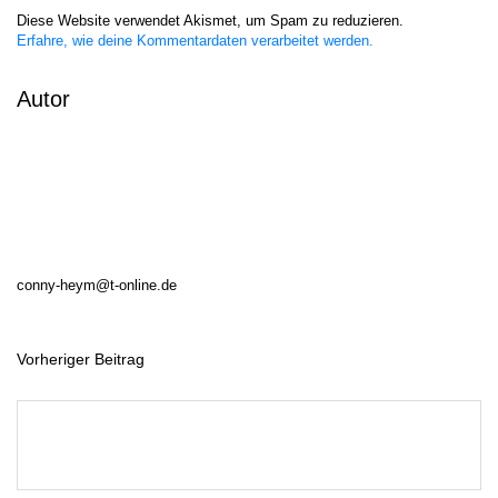
Diese Website verwendet Akismet, um Spam zu reduzieren.
Erfahre, wie deine Kommentardaten verarbeitet werden.
Autor
conny-heym@t-online.de
Vorheriger Beitrag
B
e
i
t
r
a
g
s