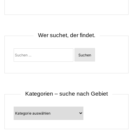
a
g
s
n
a
v
i
Wer suchet, der findet.
g
a
t
Suchen
i
nach:
o
n
Kategorien – suche nach Gebiet
Kategorien
–
suche
nach
Gebiet