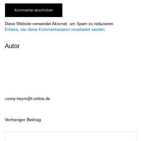
Diese Website verwendet Akismet, um Spam zu reduzieren.
Erfahre, wie deine Kommentardaten verarbeitet werden.
Autor
conny-heym@t-online.de
Vorheriger Beitrag
B
e
i
t
r