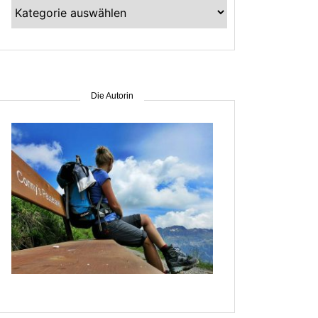
Kategorien
–
suche
nach
Gebiet
Die Autorin