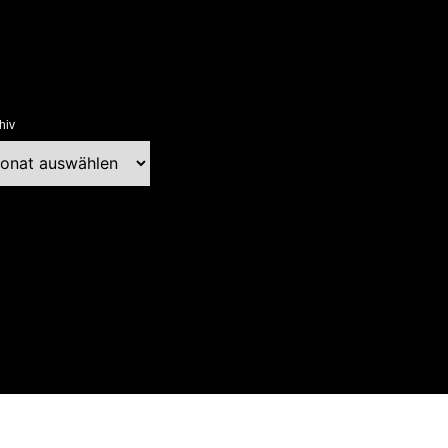
hiv
chiv
ext Blog