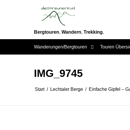
Zum
Inhalt
springen
Bergtouren. Wandern. Trekking.
Wanderungen/Bergtouren
Touren Übersi
IMG_9745
Start
Lechtaler Berge
Einfache Gipfel – G