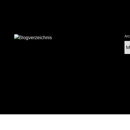
Arc
Ar
tolz präsentiert von WordPress
|
postmagthemes.com
|
Theme-Details
|
Cont