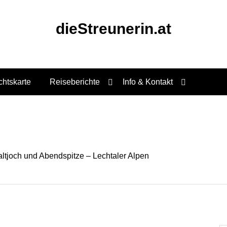
dieStreunerin.at
chtskarte
Reiseberichte
Info & Kontakt
altjoch und Abendspitze – Lechtaler Alpen