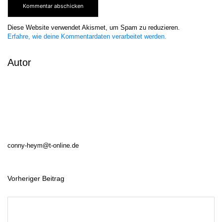
Diese Website verwendet Akismet, um Spam zu reduzieren.
Erfahre, wie deine Kommentardaten verarbeitet werden.
Autor
conny-heym@t-online.de
Vorheriger Beitrag
B
e
i
t
r
a