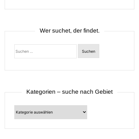
g
s
n
a
v
i
Wer suchet, der findet.
g
a
t
Suchen
i
nach:
o
n
Kategorien – suche nach Gebiet
Kategorien
–
suche
nach
Gebiet