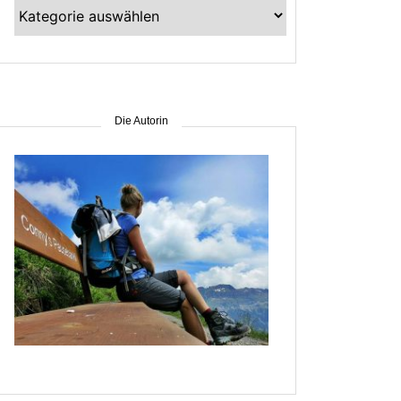
Kategorien
–
suche
nach
Gebiet
Die Autorin