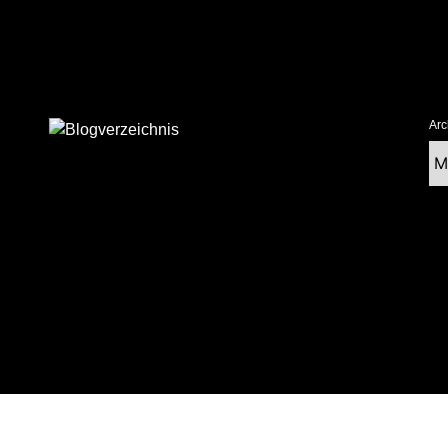
Arc
Ar
tolz präsentiert von WordPress
|
postmagthemes.com
|
Theme-Details
|
Cont