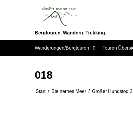
Zum
Inhalt
springen
Bergtouren. Wandern. Trekking.
Wanderungen/Bergtouren
Touren Übersi
018
Start
Steinernes Meer
Großer Hundstod 2