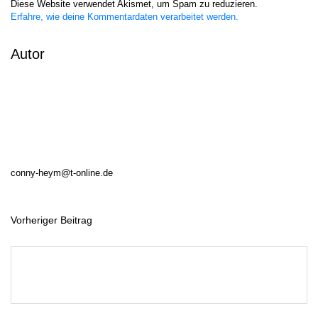
Diese Website verwendet Akismet, um Spam zu reduzieren.
Erfahre, wie deine Kommentardaten verarbeitet werden.
Autor
conny-heym@t-online.de
Vorheriger Beitrag
B
e
i
t
r
a
g
s
n