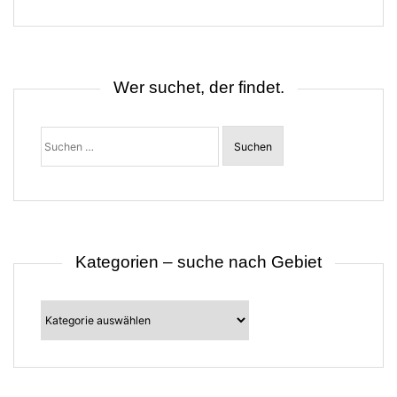
g
s
n
a
v
i
Wer suchet, der findet.
g
a
t
Suchen
i
nach:
o
n
Kategorien – suche nach Gebiet
Kategorien
–
suche
nach
Gebiet