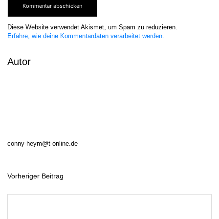
Diese Website verwendet Akismet, um Spam zu reduzieren.
Erfahre, wie deine Kommentardaten verarbeitet werden.
Autor
conny-heym@t-online.de
Vorheriger Beitrag
B
e
i
t
r
a