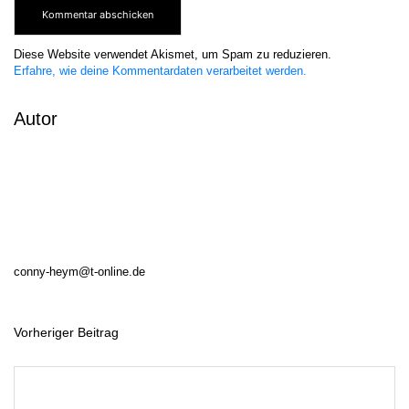
Diese Website verwendet Akismet, um Spam zu reduzieren.
Erfahre, wie deine Kommentardaten verarbeitet werden.
Autor
conny-heym@t-online.de
Vorheriger Beitrag
B
e
i
t
r
a