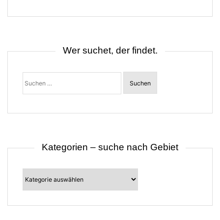
g
s
n
a
v
i
Wer suchet, der findet.
g
a
t
Suchen
i
nach:
o
n
Kategorien – suche nach Gebiet
Kategorien
–
suche
nach
Gebiet