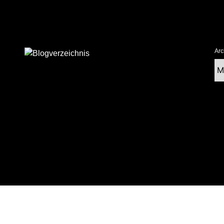
Arc
Ar
tolz präsentiert von WordPress
|
postmagthemes.com
|
Theme-Details
|
Cont