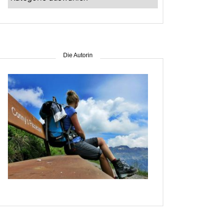
–
suche
nach
Gebiet
Die Autorin