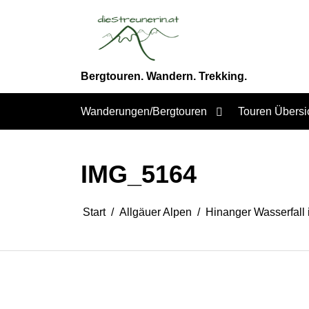
Zum
Inhalt
springen
Bergtouren. Wandern. Trekking.
Wanderungen/Bergtouren
Touren Übersi
IMG_5164
Start
Allgäuer Alpen
Hinanger Wasserfall 