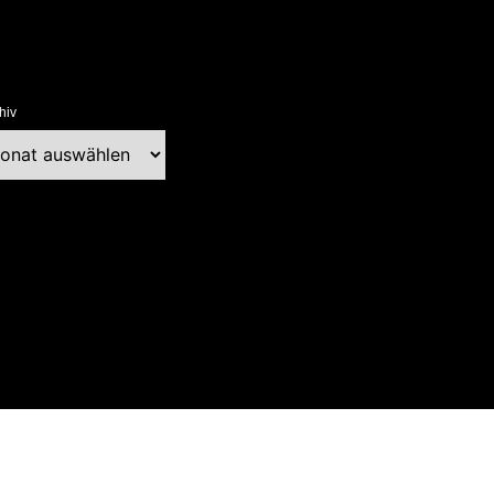
hiv
chiv
ext Blog