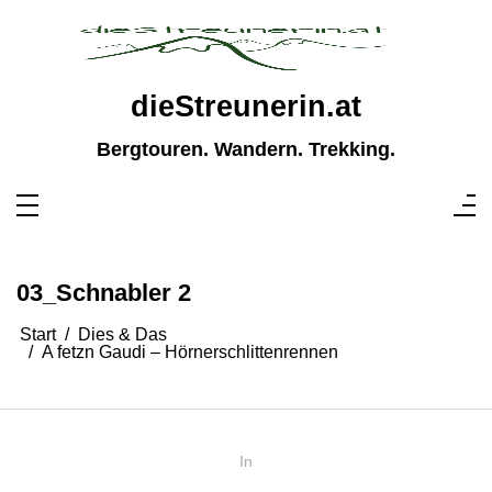
Zum
Inhalt
springen
dieStreunerin.at
Bergtouren. Wandern. Trekking.
03_Schnabler 2
Start
Dies & Das
A fetzn Gaudi – Hörnerschlittenrennen
In