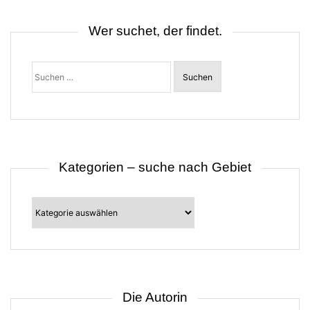
a
v
i
Wer suchet, der findet.
g
a
t
Suchen
i
nach:
o
n
Kategorien – suche nach Gebiet
Kategorien
–
suche
nach
Gebiet
Die Autorin