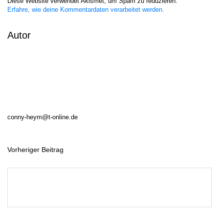
Diese Website verwendet Akismet, um Spam zu reduzieren.
Erfahre, wie deine Kommentardaten verarbeitet werden.
Autor
conny-heym@t-online.de
Vorheriger Beitrag
B
e
i
t
r
a
g
s
n