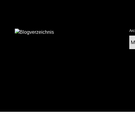
Arc
Ar
tolz präsentiert von WordPress
|
postmagthemes.com
|
Theme-Details
|
Cont