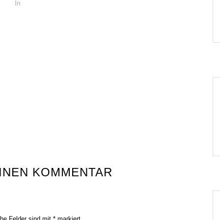
In
EINEN KOMMENTAR
che Felder sind mit
*
markiert