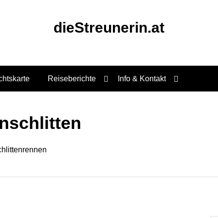
dieStreunerin.at
chtskarte
Reiseberichte
Info & Kontakt
schlitten
chlittenrennen