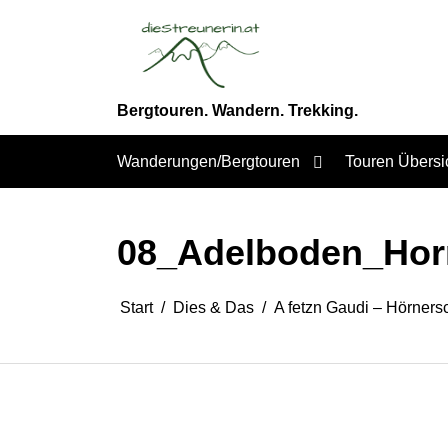
Zum
Inhalt
springen
Bergtouren. Wandern. Trekking.
Wanderungen/Bergtouren
Touren Übersi
08_Adelboden_Horn
Start
Dies & Das
A fetzn Gaudi – Hörners