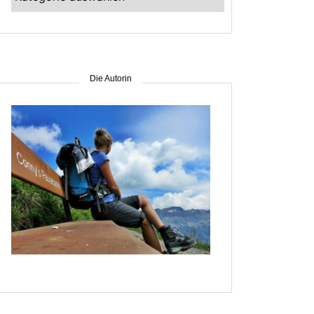
–
suche
nach
Gebiet
Die Autorin