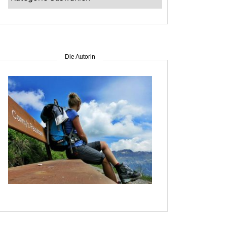
–
suche
nach
Gebiet
Die Autorin