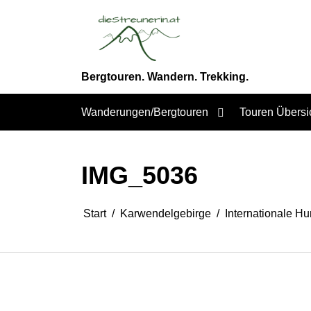
Zum
Inhalt
springen
Bergtouren. Wandern. Trekking.
Wanderungen/Bergtouren
Touren Übersi
IMG_5036
Start
Karwendelgebirge
Internationale H