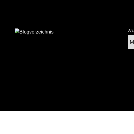
Arc
Ar
tolz präsentiert von WordPress
|
postmagthemes.com
|
Theme-Details
|
Cont