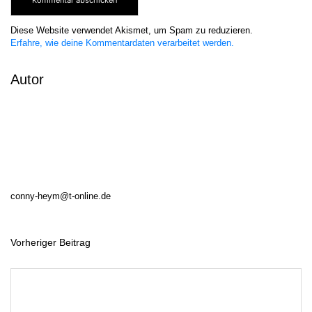
Diese Website verwendet Akismet, um Spam zu reduzieren.
Erfahre, wie deine Kommentardaten verarbeitet werden.
Autor
conny-heym@t-online.de
Vorheriger Beitrag
B
e
i
t
r
a
g