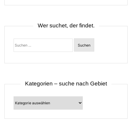
s
n
a
v
i
Wer suchet, der findet.
g
a
t
Suchen
i
nach:
o
n
Kategorien – suche nach Gebiet
Kategorien
–
suche
nach
Gebiet