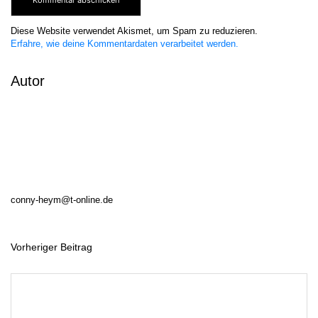
Diese Website verwendet Akismet, um Spam zu reduzieren.
Erfahre, wie deine Kommentardaten verarbeitet werden.
Autor
conny-heym@t-online.de
Vorheriger Beitrag
B
e
i
t
r
a
g