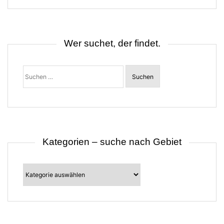
s
n
a
v
i
Wer suchet, der findet.
g
a
t
Suchen
i
nach:
o
n
Kategorien – suche nach Gebiet
Kategorien
–
suche
nach
Gebiet