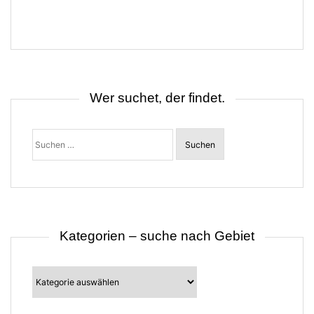
t
r
a
g
s
n
a
v
i
Wer suchet, der findet.
g
a
t
Suchen
i
nach:
o
n
Kategorien – suche nach Gebiet
Kategorien
–
suche
nach
Gebiet