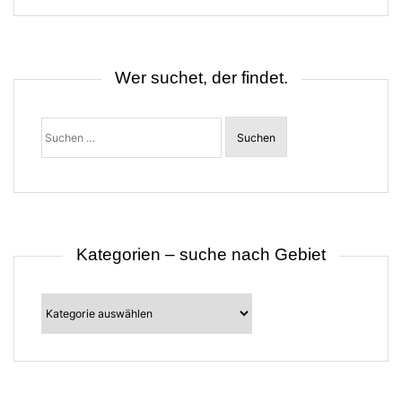
s
n
a
v
i
Wer suchet, der findet.
g
a
t
Suchen
i
nach:
o
n
Kategorien – suche nach Gebiet
Kategorien
–
suche
nach
Gebiet