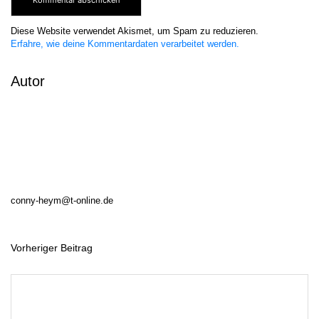
Diese Website verwendet Akismet, um Spam zu reduzieren.
Erfahre, wie deine Kommentardaten verarbeitet werden.
Autor
conny-heym@t-online.de
Vorheriger Beitrag
B
e
i
t
r
a
g