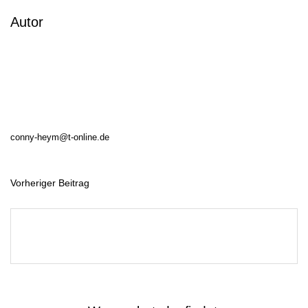
Autor
conny-heym@t-online.de
Vorheriger Beitrag
B
e
i
t
r
a
g
s
n
a
v
i