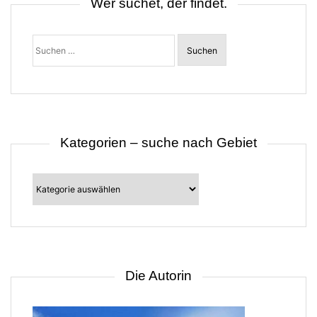
Wer suchet, der findet.
g
a
t
Suchen
i
nach:
o
n
Kategorien – suche nach Gebiet
Kategorien
–
suche
nach
Gebiet
Die Autorin