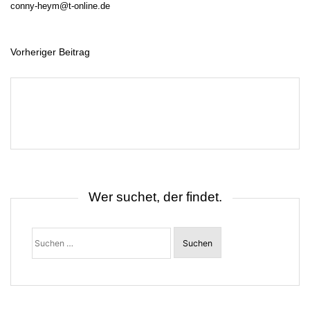
conny-heym@t-online.de
Vorheriger Beitrag
B
e
i
t
r
a
g
s
n
a
v
i
g
Wer suchet, der findet.
a
t
i
o
Suchen
n
nach: