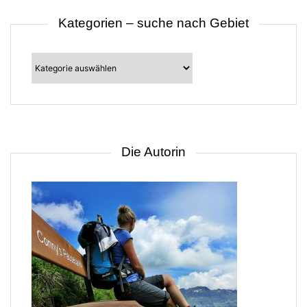
Kategorien – suche nach Gebiet
Kategorien
–
suche
nach
Gebiet
Die Autorin