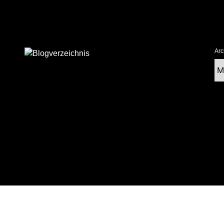
Arc
Ar
tolz präsentiert von WordPress
|
postmagthemes.com
|
Theme-Details
|
Cont