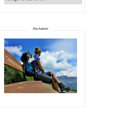
–
suche
nach
Gebiet
Die Autorin