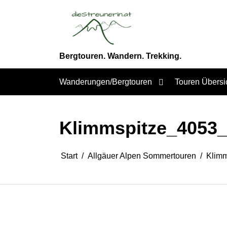
Zum
Inhalt
springen
Bergtouren. Wandern. Trekking.
Wanderungen/Bergtouren
Touren Übersi
Klimmspitze_4053_
Start
Allgäuer Alpen Sommertouren
Klimm