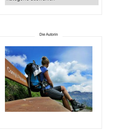
–
suche
nach
Gebiet
Die Autorin