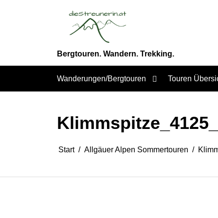
Zum
Inhalt
springen
Bergtouren. Wandern. Trekking.
Wanderungen/Bergtouren
Touren Übersi
Klimmspitze_4125_
Start
Allgäuer Alpen Sommertouren
Klimm