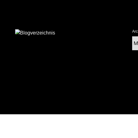
Arc
Ar
tolz präsentiert von WordPress
|
postmagthemes.com
|
Theme-Details
|
Cont