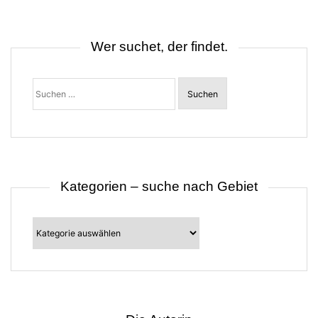
n
a
v
i
Wer suchet, der findet.
g
a
t
Suchen
i
nach:
o
n
Kategorien – suche nach Gebiet
Kategorien
–
suche
nach
Gebiet