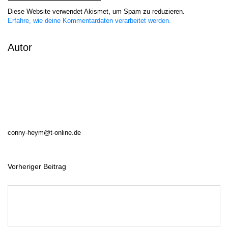
Diese Website verwendet Akismet, um Spam zu reduzieren.
Erfahre, wie deine Kommentardaten verarbeitet werden.
Autor
conny-heym@t-online.de
Vorheriger Beitrag
B
e
i
t
r
a
g
s