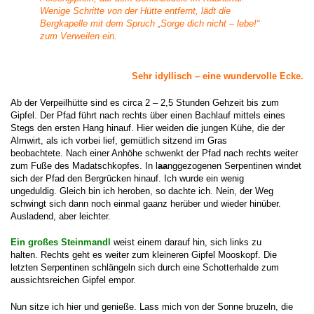
Wenige Schritte von der Hütte entfernt, lädt die
Bergkapelle mit dem Spruch „Sorge dich nicht – lebe!“
zum Verweilen ein.
Sehr idyllisch – eine wundervolle Ecke.
Ab der Verpeilhütte sind es circa 2 – 2,5 Stunden Gehzeit bis zum
Gipfel.
Der Pfad führt nach rechts über einen Bachlauf mittels eines
Stegs den ersten Hang hinauf. Hier weiden die jungen Kühe, die der
Almwirt, als ich vorbei lief, gemütlich sitzend im Gras
beobachtete. Nach einer Anhöhe schwenkt der Pfad nach rechts weiter
zum Fuße des Madatschkopfes. In l
aa
nggezogenen Serpentinen windet
sich der Pfad den Bergrücken hinauf. Ich wurde ein wenig
ungeduldig. Gleich bin ich heroben, so dachte ich. Nein, der Weg
schwingt sich dann noch einmal gaanz herüber und wieder hinüber.
Ausladend, aber leichter.
Ein großes Steinmandl
weist einem darauf hin, sich links zu
halten. Rechts geht es weiter zum kleineren Gipfel Mooskopf. Die
letzten Serpentinen schlängeln sich durch eine Schotterhalde zum
aussichtsreichen Gipfel empor.
Nun sitze ich hier und genieße. Lass mich von der Sonne bruzeln, die