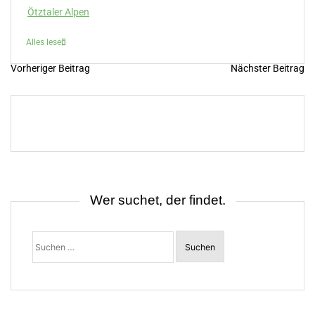
Ötztaler Alpen
Alles lesen
Vorheriger Beitrag
Nächster Beitrag
B
e
i
t
r
a
g
s
n
a
v
i
Wer suchet, der findet.
g
a
t
Suchen
i
nach:
o
n