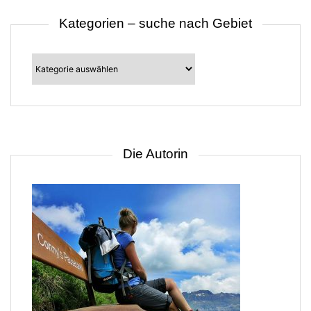
Kategorien – suche nach Gebiet
Kategorien
–
suche
nach
Gebiet
Die Autorin