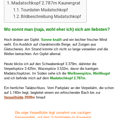
Madatschkopf 2.787m Kaunergrat
Tourdaten Madatschkopf
Bildbeschreibung Madatschkopf
Wo sonnt man (naja, wohl eher ich) sich am liebsten?
Hoch droben am Gipfel.
Sonne knallt
und ein leichter frischer Wind
weht. Ein Ausblick auf charaktervolle Berge, auf Zungen aus
Gletschereis. Am Strand könnte ich nicht so lange verweilen und die
Wellen betrachten. Am Gipfel allemal.
Heute blicke ich auf den Schwabenkopf 3.379m, dahinter die
Verpeilspitze 3.425m, Wazespitze 3.532m, davor die kantigen
Madatschspitzen. Im Süden sehe ich die
Weißseespitze, Weißkugel
und ich befinde mich auf dem
Madatschkopf 2.787m.
Ein herrlicher Talabschluss. Vom Parkplatz an der Verpeilalm, die schon
auf 1.740m liegt, begleitet einem ein erfrischender Bach bis zur
Verpeilhütte
2028m
hinauf.
Die urige Verpeilhütte liegt umrahmt von zackigen
Felsengipfeln, auf dem Schönbödele im Kaunertal.