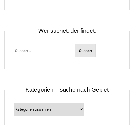
g
s
n
a
v
i
Wer suchet, der findet.
g
a
t
Suchen
i
nach:
o
n
Kategorien – suche nach Gebiet
Kategorien
–
suche
nach
Gebiet