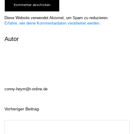
Diese Website verwendet Akismet, um Spam zu reduzieren.
Erfahre, wie deine Kommentardaten verarbeitet werden.
Autor
conny-heym@t-online.de
Vorheriger Beitrag
B
e
i
t
r
a