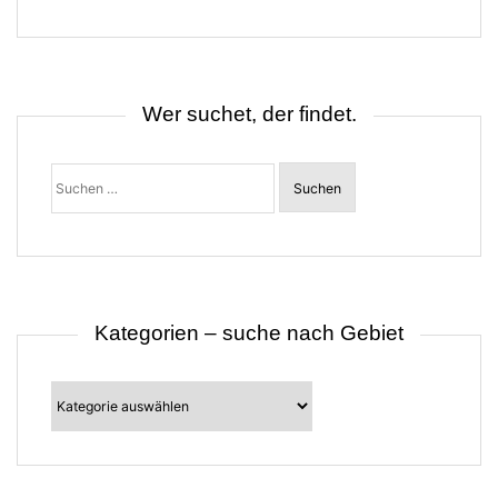
g
s
n
a
v
i
Wer suchet, der findet.
g
a
t
Suchen
i
nach:
o
n
Kategorien – suche nach Gebiet
Kategorien
–
suche
nach
Gebiet