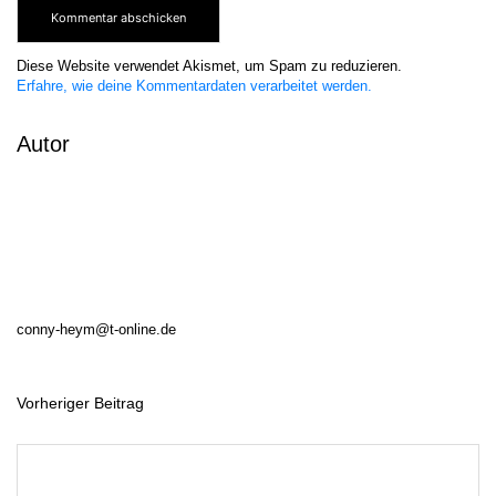
Diese Website verwendet Akismet, um Spam zu reduzieren.
Erfahre, wie deine Kommentardaten verarbeitet werden.
Autor
conny-heym@t-online.de
Vorheriger Beitrag
B
e
i
t
r
a