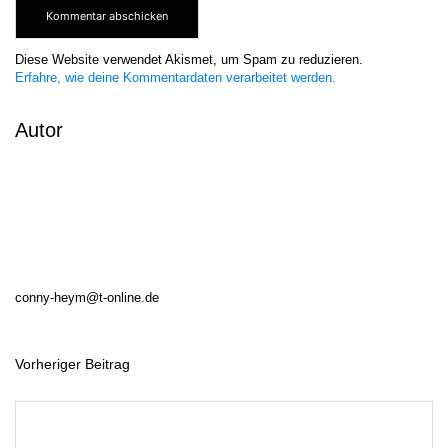
Diese Website verwendet Akismet, um Spam zu reduzieren.
Erfahre, wie deine Kommentardaten verarbeitet werden.
Autor
conny-heym@t-online.de
Vorheriger Beitrag
B
e
i
t
r
a