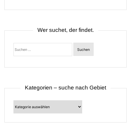
g
s
n
a
v
i
Wer suchet, der findet.
g
a
t
Suchen
i
nach:
o
n
Kategorien – suche nach Gebiet
Kategorien
–
suche
nach
Gebiet