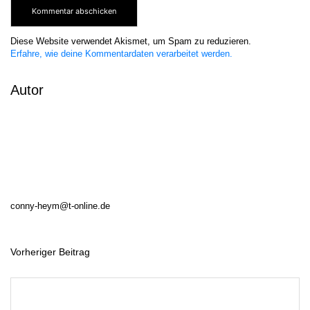
Diese Website verwendet Akismet, um Spam zu reduzieren.
Erfahre, wie deine Kommentardaten verarbeitet werden.
Autor
conny-heym@t-online.de
Vorheriger Beitrag
B
e
i
t
r
a