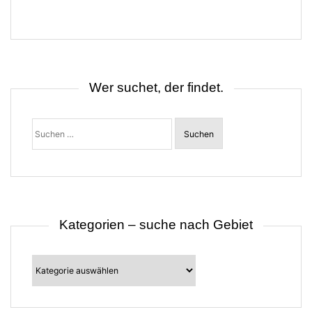
g
s
n
a
v
i
g
Wer suchet, der findet.
a
t
i
o
Suchen
n
nach:
Kategorien – suche nach Gebiet
Kategorien
–
suche
nach
Gebiet