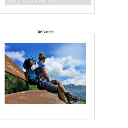
–
suche
nach
Gebiet
Die Autorin