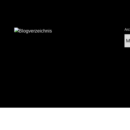
Arc
Ar
tolz präsentiert von WordPress
|
postmagthemes.com
|
Theme-Details
|
Cont