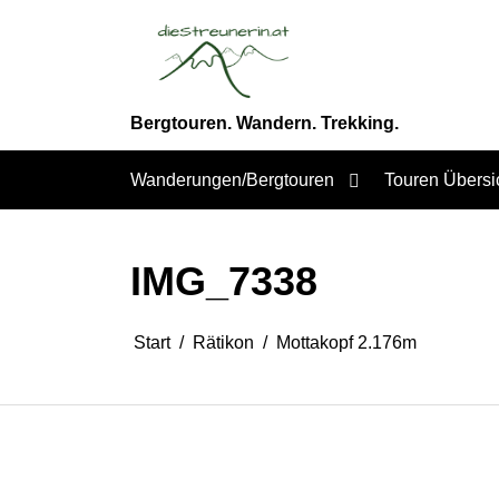
Zum
Inhalt
springen
Bergtouren. Wandern. Trekking.
Wanderungen/Bergtouren
Touren Übersi
IMG_7338
Start
Rätikon
Mottakopf 2.176m