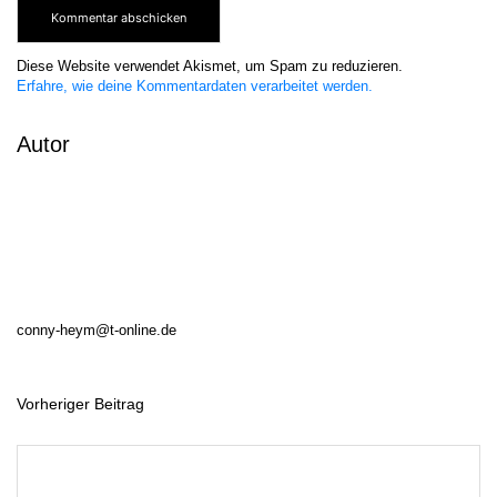
Diese Website verwendet Akismet, um Spam zu reduzieren.
Erfahre, wie deine Kommentardaten verarbeitet werden.
Autor
conny-heym@t-online.de
Vorheriger Beitrag
B
e
i
t
r
a