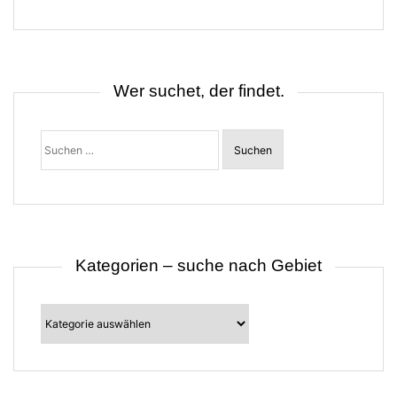
g
s
n
a
v
i
Wer suchet, der findet.
g
a
t
Suchen
i
nach:
o
n
Kategorien – suche nach Gebiet
Kategorien
–
suche
nach
Gebiet