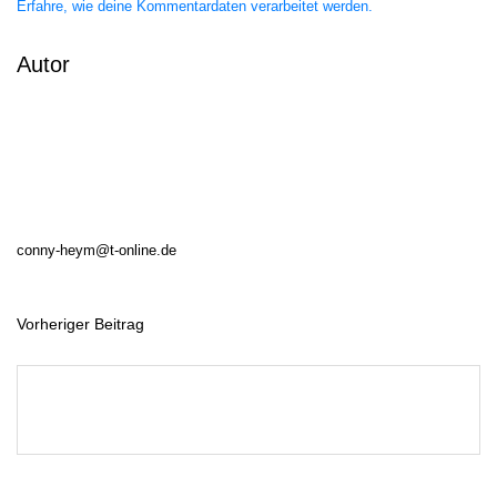
Erfahre, wie deine Kommentardaten verarbeitet werden.
Autor
conny-heym@t-online.de
Vorheriger Beitrag
B
e
i
t
r
a
g
s
n
a