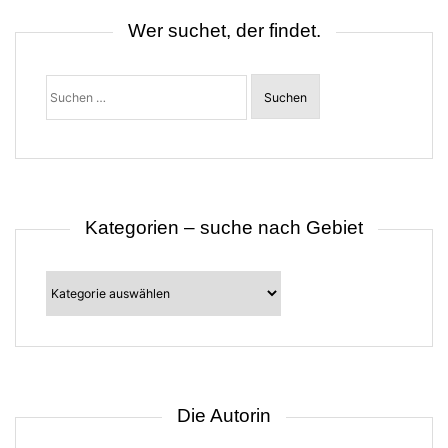
v
i
Wer suchet, der findet.
g
a
t
Suchen
i
nach:
o
n
Kategorien – suche nach Gebiet
Kategorien
–
suche
nach
Gebiet
Die Autorin