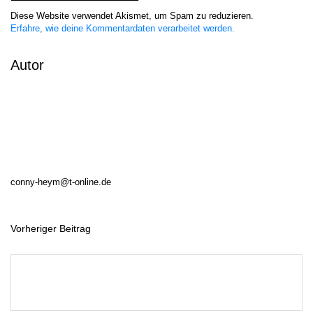
Diese Website verwendet Akismet, um Spam zu reduzieren.
Erfahre, wie deine Kommentardaten verarbeitet werden.
Autor
conny-heym@t-online.de
Vorheriger Beitrag
B
e
i
t
r
a
g
s