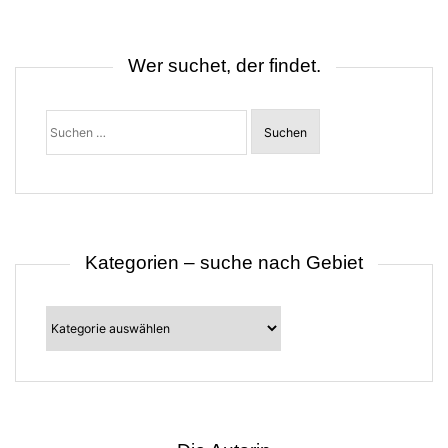
n
a
v
i
Wer suchet, der findet.
g
a
t
Suchen
i
nach:
o
n
Kategorien – suche nach Gebiet
Kategorien
–
suche
nach
Gebiet