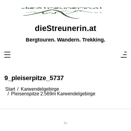
Zum
Inhalt
springen
dieStreunerin.at
Bergtouren. Wandern. Trekking.
9_pleiserpitze_5737
Start
Karwendelgebirge
Pleisenspitze 2.569m Karwendelgebirge
In