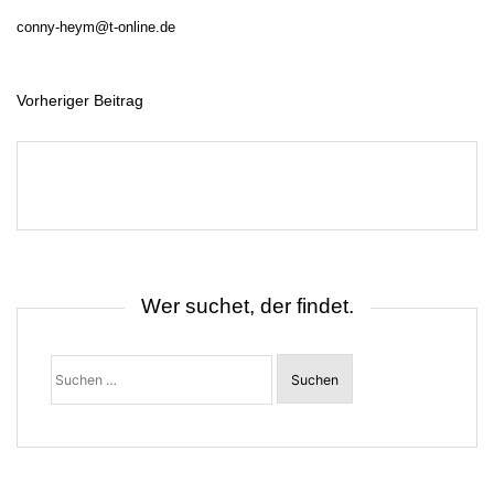
conny-heym@t-online.de
Vorheriger Beitrag
B
e
i
t
r
a
g
s
n
a
v
i
Wer suchet, der findet.
g
a
t
Suchen
i
nach:
o
n