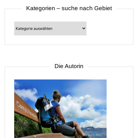
Kategorien – suche nach Gebiet
Kategorien
–
suche
nach
Gebiet
Die Autorin