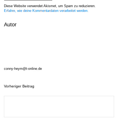
Diese Website verwendet Akismet, um Spam zu reduzieren.
Erfahre, wie deine Kommentardaten verarbeitet werden.
Autor
conny-heym@t-online.de
Vorheriger Beitrag
B
e
i
t
r
a
g
s