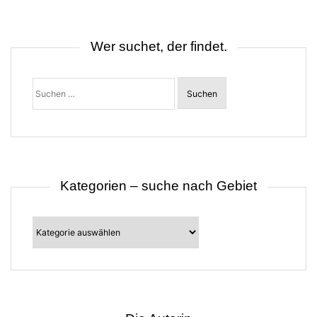
n
a
v
i
Wer suchet, der findet.
g
a
t
Suchen
i
nach:
o
n
Kategorien – suche nach Gebiet
Kategorien
–
suche
nach
Gebiet