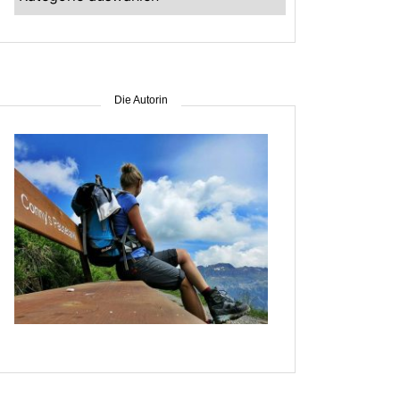
–
suche
nach
Gebiet
Die Autorin