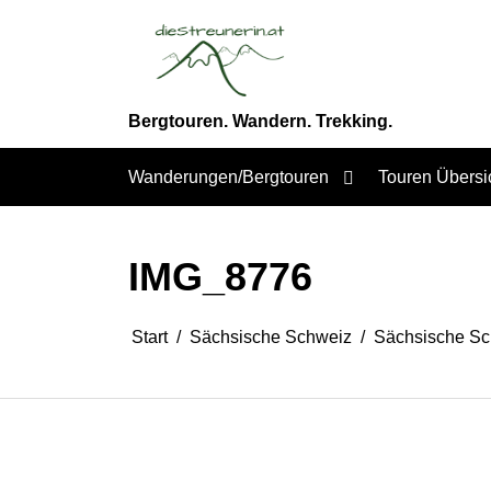
Zum
Inhalt
springen
Bergtouren. Wandern. Trekking.
Wanderungen/Bergtouren
Touren Übersi
IMG_8776
Start
Sächsische Schweiz
Sächsische Sc