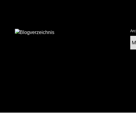
Arc
Ar
tolz präsentiert von WordPress
|
postmagthemes.com
|
Theme-Details
|
Cont