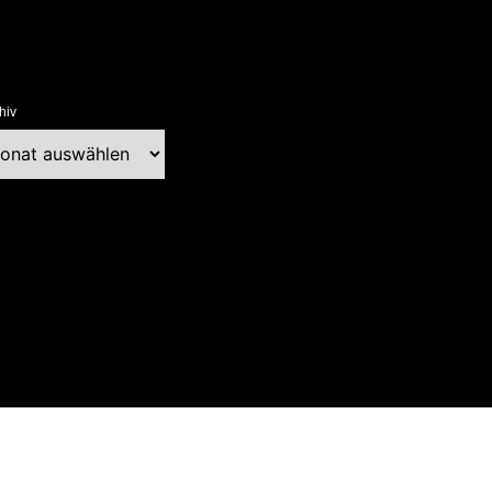
hiv
chiv
ext Blog