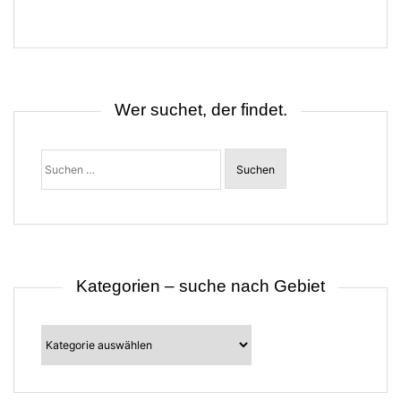
a
g
s
n
a
v
i
Wer suchet, der findet.
g
a
t
Suchen
i
nach:
o
n
Kategorien – suche nach Gebiet
Kategorien
–
suche
nach
Gebiet