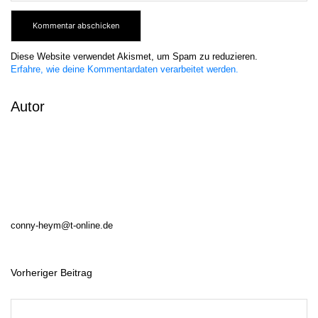
Diese Website verwendet Akismet, um Spam zu reduzieren.
Erfahre, wie deine Kommentardaten verarbeitet werden.
Autor
conny-heym@t-online.de
Vorheriger Beitrag
B
e
i
t
r