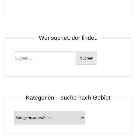
r
a
g
s
n
a
v
i
Wer suchet, der findet.
g
a
t
Suchen
i
nach:
o
n
Kategorien – suche nach Gebiet
Kategorien
–
suche
nach
Gebiet