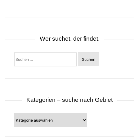
r
a
g
s
n
a
v
i
Wer suchet, der findet.
g
a
t
Suchen
i
nach:
o
n
Kategorien – suche nach Gebiet
Kategorien
–
suche
nach
Gebiet