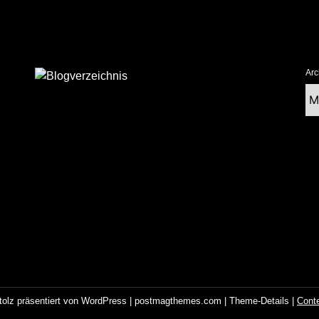
Arc
Ar
tolz präsentiert von WordPress
|
postmagthemes.com
|
Theme-Details
|
Cont