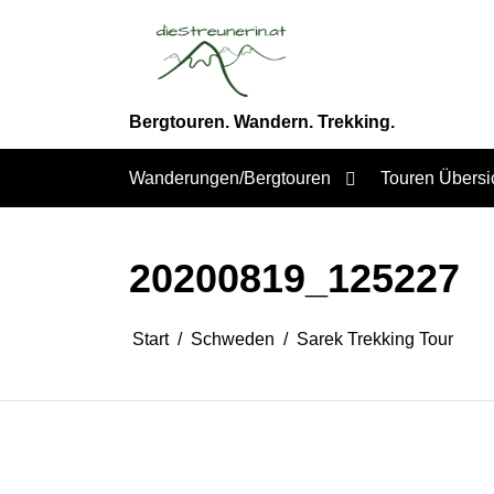
Zum
Inhalt
springen
Bergtouren. Wandern. Trekking.
Wanderungen/Bergtouren
Touren Übersi
20200819_125227
Start
Schweden
Sarek Trekking Tour