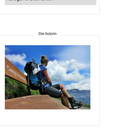
–
suche
nach
Gebiet
Die Autorin