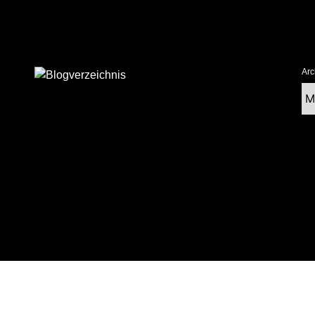
Arc
Ar
tolz präsentiert von WordPress
|
postmagthemes.com
|
Theme-Details
|
Cont