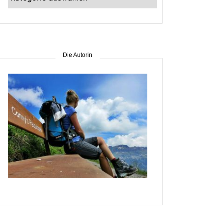
–
suche
nach
Gebiet
Die Autorin