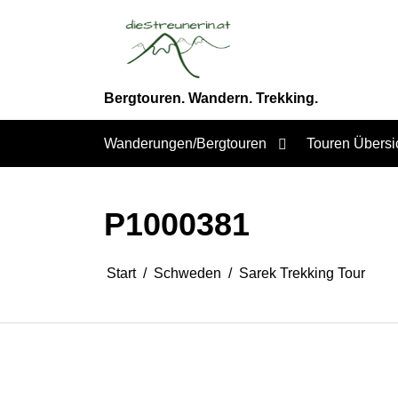
Zum
Inhalt
springen
Bergtouren. Wandern. Trekking.
Wanderungen/Bergtouren
Touren Übersi
P1000381
Start
Schweden
Sarek Trekking Tour