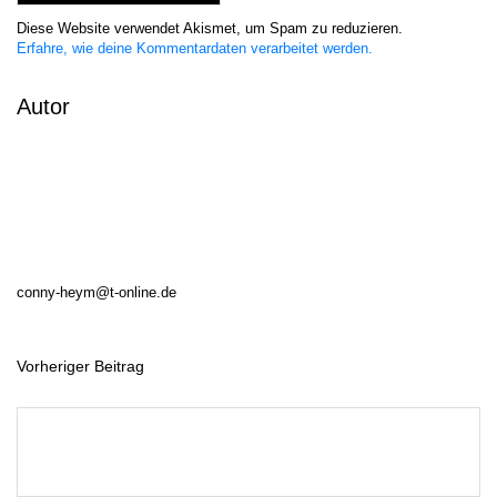
Diese Website verwendet Akismet, um Spam zu reduzieren.
Erfahre, wie deine Kommentardaten verarbeitet werden.
Autor
conny-heym@t-online.de
Vorheriger Beitrag
B
e
i
t
r
a
g
s