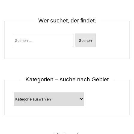
n
a
v
i
Wer suchet, der findet.
g
a
t
Suchen
i
nach:
o
n
Kategorien – suche nach Gebiet
Kategorien
–
suche
nach
Gebiet